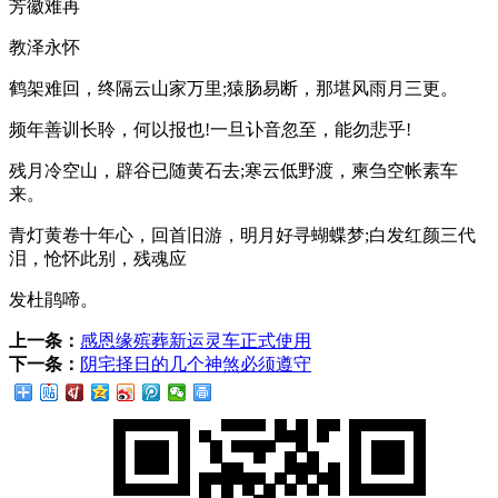
芳徽难再
教泽永怀
鹤架难回，终隔云山家万里;猿肠易断，那堪风雨月三更。
频年善训长聆，何以报也!一旦讣音忽至，能勿悲乎!
残月冷空山，辟谷已随黄石去;寒云低野渡，柬刍空帐素车
来。
青灯黄卷十年心，回首旧游，明月好寻蝴蝶梦;白发红颜三代
泪，怆怀此别，残魂应
发杜鹃啼。
上一条：
感恩缘殡葬新运灵车正式使用
下一条：
阴宅择日的几个神煞必须遵守