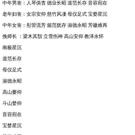
中年男丧：人琴俱杳 德业长昭 道范长存 音容宛在
老年妇丧：女宗安仰 慈竹风凄 母仪足式 宝婺星沉
中年女丧：彤管流芳 懿范犹存 淑德永昭 芳徽难再
挽师长 ：梁木其頹 立雪伤神 高山安仰 教泽永怀
南极星沉
道范长存
母仪足式
淑德永昭
高山窭仰
斗山婪仰
音容宛在
宝婪星沉