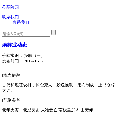
公墓陵园
联系我们
联系我们
殡葬业动态
殡葬常识→ 挽联（一）
发布时间： 2017-01-17
[概念解说]
古代和现茌农村，悼念死人一般送挽联，用布制成，上书哀棹
之词。
[范例参考]
老年男丧：老成凋谢 大雅云亡 南极星沉 斗山安仰