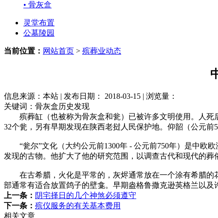
• 骨灰盒
灵堂布置
公墓陵园
当前位置：
网站首页
>
殡葬业动态
信息来源：本站 | 发布日期： 2018-03-15 | 浏览量：
关键词：骨灰盒历史发现
殡葬缸（也被称为骨灰盒和瓮）已被许多文明使用。人死后，
32个瓮，另有早期发现在陕西老挝人民保护地。仰韶（公元前50
“瓮尔”文化（大约公元前1300年 - 公元前750年）是
发现的古物。他扩大了他的研究范围，以调查古代和现代的葬俗和丧葬习俗，
在古希腊，火化是平常的，灰烬通常放在一个涂有希腊的花
部通常有适合放置鸽子的壁龛。早期盎格鲁撒克逊英格兰以及
上一条：
阴宅择日的几个神煞必须遵守
下一条：
殡仪服务的有关基本费用
相关文章