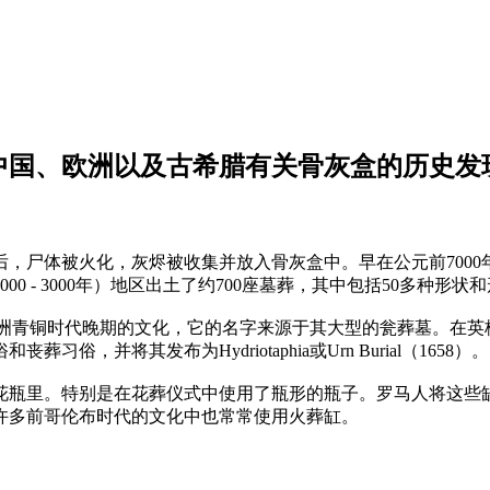
中国、欧洲以及古希腊有关骨灰盒的历史发
尸体被火化，灰烬被收集并放入骨灰盒中。早在公元前7000
00 - 3000年）地区出土了约700座墓葬，其中包括50多种
中欧欧洲青铜时代晚期的文化，它的名字来源于其大型的瓮葬墓。
并将其发布为Hydriotaphia或Urn Burial（1658）。
瓶里。特别是在花葬仪式中使用了瓶形的瓶子。罗马人将这些缸
许多前哥伦布时代的文化中也常常使用火葬缸。