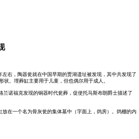
现
年左右，陶器瓮就在中国早期的贾湖遗址被发现，其中共发现了
形状和形状。埋葬缸主要用于儿童，但也偶尔用于成人。
在英格兰诺福克发现的铜器时代瓮葬，促使托马斯布朗爵士描述了
放在一个名为骨灰瓮的集体墓中（字面上，鸽房）。鸽棚的内