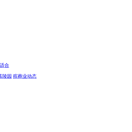
适合
墓陵园
殡葬业动态