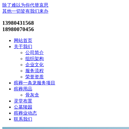
除了难以为你代替哀思
其他一切皆有我们来办
13980431568
18980070456
网站首页
关于我们
公司简介
组织架构
企业文化
服务流程
荣誉资质
殡葬一条龙服务项目
殡葬用品
骨灰盒
灵堂布置
公墓陵园
殡葬业动态
联系我们